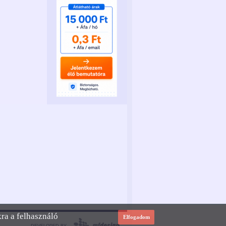
kra a felhasználó
Elfogadom