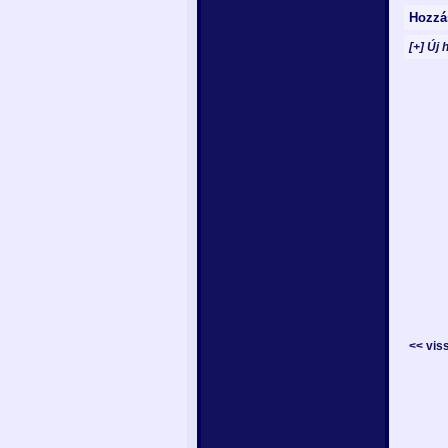
Hozzá
[+] Új 
<< vis