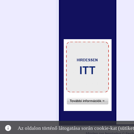
info
Az oldalon történő látogatása során cookie-kat (sütik
Minden jog fenntartva © Festi