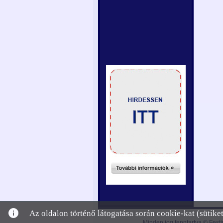
info
Az oldalon történő látogatása során cookie-kat (sütik
Minden jog fenntartva © Festi