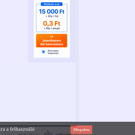
kra a felhasználó
Elfogadom