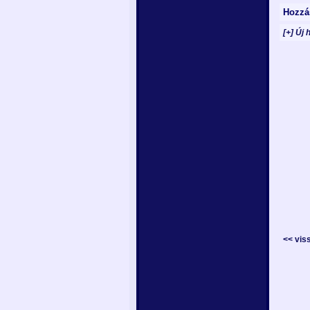
Hozzá
[+] Új 
<< vis