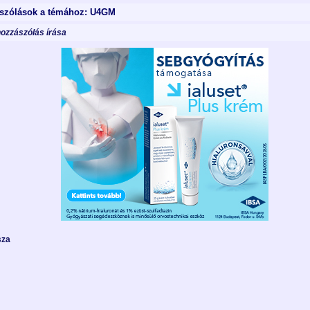
szólások a témához: U4GM
hozzászólás írása
sza