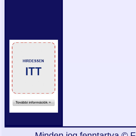
Minden jog fenntartva © F