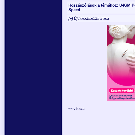
Hozzászólások a témához: U4GM Po
Speed
[+] Új hozzászólás írása
<< vissza