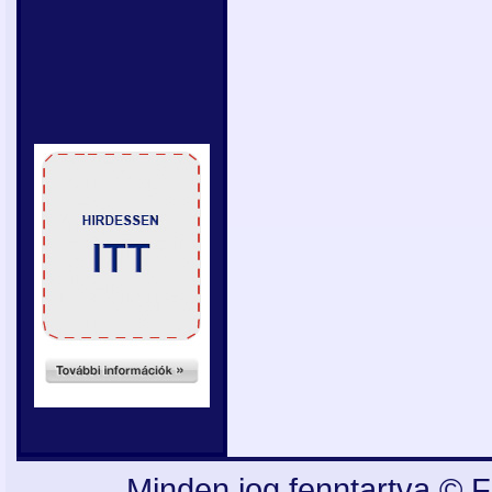
Minden jog fenntartva © F