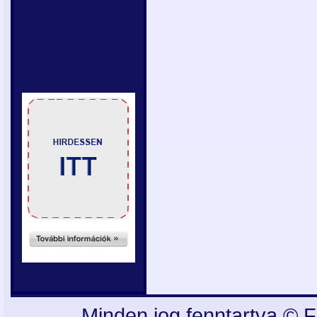
Minden jog fenntartva © F