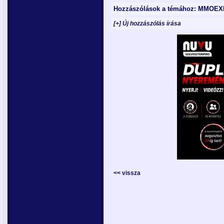
Hozzászólások a témához: MMOEXP:
[+] Új hozzászólás írása
<< vissza