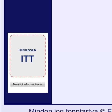
Minden jog fenntartva © F