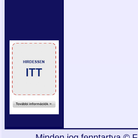
Minden jog fenntartva © F