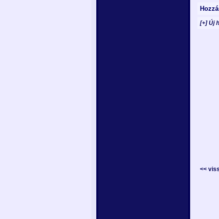
Hozzá
[+] Új 
<< vis