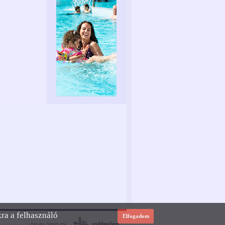
kra a felhasználó
Elfogadom