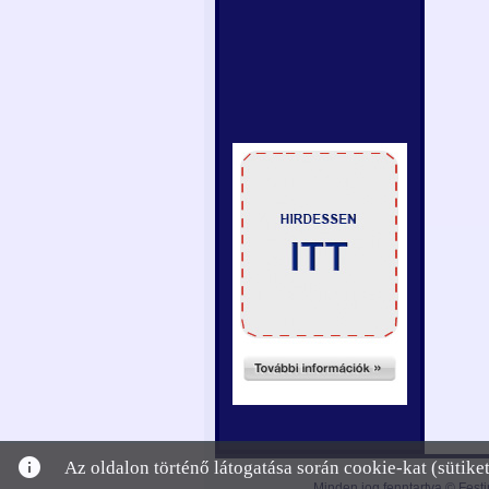
info
Az oldalon történő látogatása során cookie-kat (sütik
Minden jog fenntartva © Festi