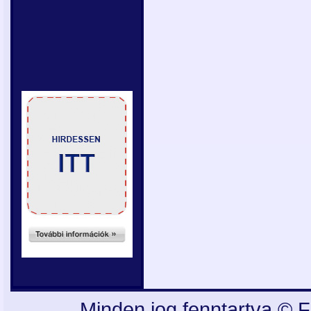
Minden jog fenntartva © F