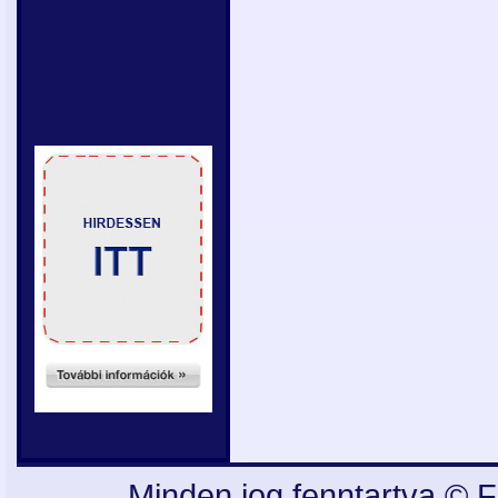
Minden jog fenntartva © F