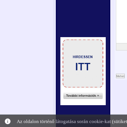
Mehet
info
Az oldalon történő látogatása során cookie-kat (sütik