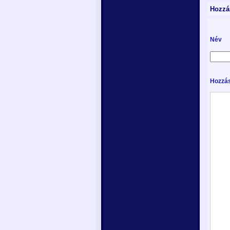
Hozzá
Név
Hozzás