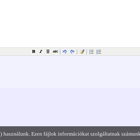
et) használunk. Ezen fájlok információkat szolgáltatnak számun