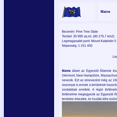
Maine
Becenév: Pine Tree State
Terület: 30 995 sq.mi. (80 276,7 km2)
Legmagasabb pont: Mount Katahdin 5 2
Népesség: 1 251 400
Lawyers
Le
near
me
Maine
állam az Egyesült Államok ész
(Vermont, New Hampshire, Massachuset
nevezik. Ezt az elnevezést még az 160
viszonyai is ennek a területnek hasonl
zordabbak errefelé. A régió történe
történelme megegyezik az Egyesült Áll
területre érkeztek, és hozták létre kolón