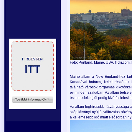
Fotó: Portland, Maine, USA, flickr.com
Maine állam a New England-hez tart
Kanadával határos, keleti részének 
található városok forgalmas kikötőkke
év minden szakában. Az állam belsej
és meredek lejtői pedig kiváló síelési l
Az állam leghíresebb látványossága 
szép látványt nyújtó, változatos növény
a kellemesebb idő miatt elsősorban nyá