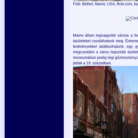
Fotó: Bethel, Maine, USA, flickr.com, b
Maine állam legnagyobb városa a fo
épületeket csodálhatunk meg. Érdeme
festményekkel találkozhatunk, egy g
megcsodálni a város legszebb épüle
múzeumában pedig régi gőzmozdonyokat
jártak a 19. században.