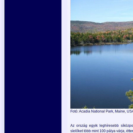
Fotó: Acadia National Park, Maine, USA,
Az ország egyik leghíresebb síközpo
síelőket több mint 100 pálya várja, étt