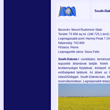
South-Dak
Becenév: Mount Rushmore State
Terület: 75 956 sq.mi. (196 725,1 km2)
Legmagasabb pont: Harney Peak 7 242 
Népesség: 743 800
Főváros: Pierre
Legnagyobb város: Sioux Falls
South-Dakota
-t csodálatos természe
legszebb államának tartják. Keleti
tevékenységet folytatnak, középső r
erdőségeket találunk. Az állam az U
népsűrűséggel. South-Dakota-ban, tö
rezervátumokban. Legnépesebb telep