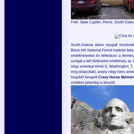
Fotó: State Capitol, Pierre, South-Dakot
South-Dakota állam nyugati részéne
Black Hill National Forest határán feks
emlékhelyeket és felfedezni a természe
szolgál a két történelmi emlékhely, az 
négy amerikai elnök G. Washington, T. J
évig dolgoztak), amely négy híres ameri
hegyből faragott
Crazy
Horse Memori
emléket (jelenleg is készül).