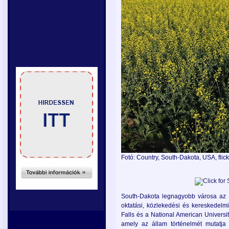
Fotó: Country, South-Dakota, USA, flic
South-Dakota legnagyobb városa az á
oktatási, közlekedési és kereskedelmi
Falls és a National American Universi
amely az állam történelmét mutatj