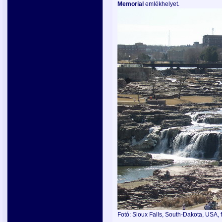
Memorial
emlékhelyet.
Fotó: Sioux Falls, South-Dakota, USA, f