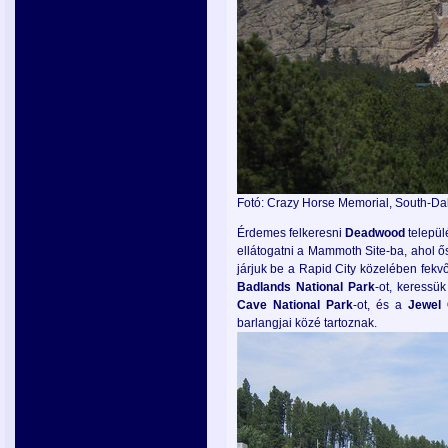
Fotó: Crazy Horse Memorial, South-Dako
Érdemes felkeresni
Deadwood
települé
ellátogatni a Mammoth Site-ba, ahol ő
járjuk be a Rapid City közelében fekv
Badlands
National
Park
-ot, keressü
Cave
National
Park
-ot, és a
Jewel
barlangjai közé tartoznak.