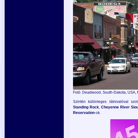
Fotó: Deadwood, South-Dakota, USA, fl
Szintén különleges látnivalóval sz
Standing
Rock
,
Cheyenne
River
Sio
Reservation
-ok.