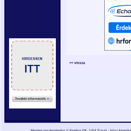
<< vissza
Minden jog fenntartva © Festino Kft -
USA Travel - Irány Amerika