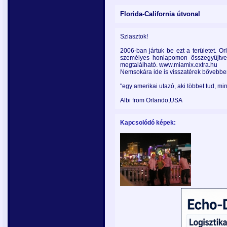
Florida-California útvonal
Sziasztok!
2006-ban jártuk be ezt a területet. Or
személyes honlapomon összegyüjtve 
megtalálható. www.miamix.extra.hu
Nemsokára ide is visszatérek bővebben
"egy amerikai utazó, aki többet tud, mi
Albi from Orlando,USA
Kapcsolódó képek: