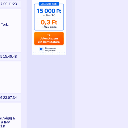
17 00:11:23
 York,
25 15:40:48
26 23:07:34
, végig a
 a terv
zást