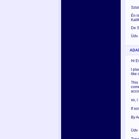
Szia
Én i
Kali
De S
Üdv.
ADA
Hi E
I pl
like 
This
come
acco
so, i
If so
By 
Üdv 