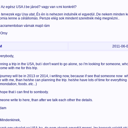
! Az egész USA.t be járod? vagy van v.mi konkrét?
s tervezek egy Usa utat..És én is nehezen indulnék el egyedül..De nekem minden 
fornia lenne a célállomás. Persze elég sok mindent szeretnék még megnézni..
acramentoban várnak majd rám
 Orsy
M
2011-06-
verybody,
anning a trip in the USA, but i don't want to go alone, so i'm looking for someone, w
come with me for this trip.
 journey will be in 2013 or 2014, i writing now, because if see that someone now 
 with me, than he/she can planning the trip. he/she have lots of time for everything
mondation, foods..etc...)
 hope that i can find to sombody.
meone write to here, than after we talk each other the details.
Adam
Mindenkinek,