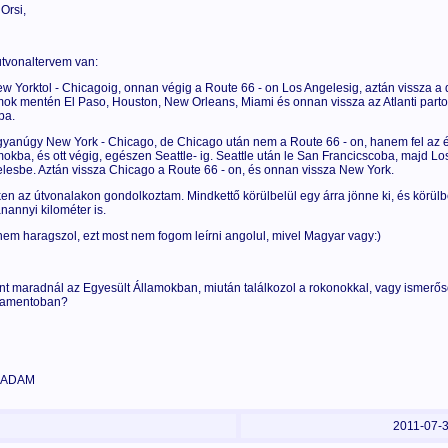
Orsi,
útvonaltervem van:
ew Yorktol - Chicagoig, onnan végig a Route 66 - on Los Angelesig, aztán vissza a 
mok mentén El Paso, Houston, New Orleans, Miami és onnan vissza az Atlanti par
ba.
gyanúgy New York - Chicago, de Chicago után nem a Route 66 - on, hanem fel az 
mokba, és ott végig, egészen Seattle- ig. Seattle után le San Francicscoba, majd Lo
lesbe. Aztán vissza Chicago a Route 66 - on, és onnan vissza New York.
en az útvonalakon gondolkoztam. Mindkettő körülbelül egy árra jönne ki, és körülb
nannyi kilométer is.
em haragszol, ezt most nem fogom leírni angolul, mivel Magyar vagy:)
int maradnál az Egyesült Államokban, miután találkozol a rokonokkal, vagy ismerő
ramentoban?
, ADAM
2011-07-