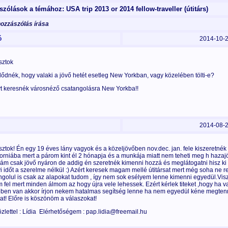
zólások a témához: USA trip 2013 or 2014 fellow-traveller (útitárs)
hozzászólás írása
ó
2014-10-
sztok
lődnék, hogy valaki a jövő hetét esetleg New Yorkban, vagy közelében tölti-e?
t keresnék városnéző csatangolásra New Yorkba!!
2014-08-
sztok! Én egy 19 éves lány vagyok és a közeljövőben nov.dec. jan. fele kiszeretnék
forniába mert a párom kint él 2 hónapja és a munkája miatt nem teheti meg h hazaj
ám csak jövő nyáron de addig én szeretnék kimenni hozzá és meglátogatni hisz ki b
i időt a szerelme nélkül :) Azért keresek magam mellé útitársat mert még soha ne 
ngolul is csak az alapokat tudom , így nem sok esélyem lenne kimenni egyedül.Vi
 fel mert minden álmom az hogy újra vele lehessek. Ezért kérlek titeket ,hogy ha v
ében van akkor írjon nekem hatalmas segítség lenne ha nem egyedül kéne megte
tat! Előre is köszönöm a válaszokat!
zlettel : Lídia Elérhetőségem : pap.lidia@freemail.hu