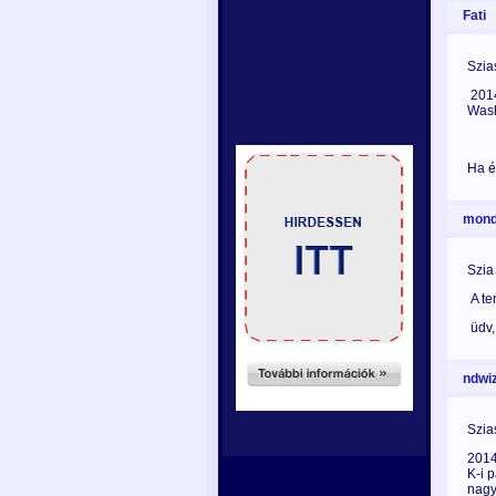
Fati
Szia
2014
Washi
Ha é
mond
Szia
A te
üdv,
ndwiz
Szia
2014
K-i 
nagy