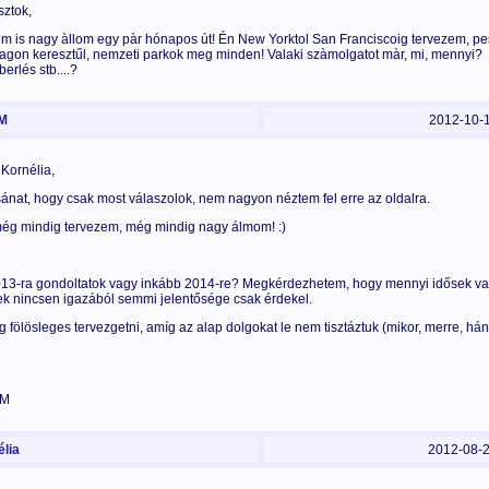
sztok,
m is nagy àllom egy pàr hónapos út! Én New Yorktol San Franciscoig tervezem, pe
agon keresztűl, nemzeti parkok meg minden! Valaki szàmolgatot màr, mi, mennyi?
berlés stb....?
M
2012-10-
 Kornélia,
ánat, hogy csak most válaszolok, nem nagyon néztem fel erre az oldalra.
ég mindig tervezem, még mindig nagy álmom! :)
013-ra gondoltatok vagy inkább 2014-re? Megkérdezhetem, hogy mennyi idősek v
k nincsen igazából semmi jelentősége csak érdekel.
g fölösleges tervezgetni, amíg az alap dolgokat le nem tisztáztuk (mikor, merre, hán
AM
lia
2012-08-