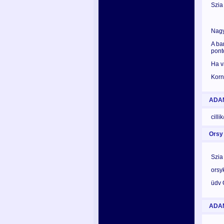
Szia
Nagy
A ba
pont
Ha v
Korn
ADA
cill
Orsy
Szia
ors
üdv 
ADA