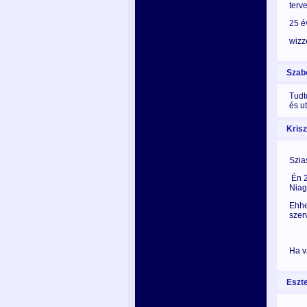
tervez
25 é
wizz
Szabó
Tudt
és ut
Kriszt
Szia
Én 2
Niag
Ehhe
szer
Ha v
Eszte