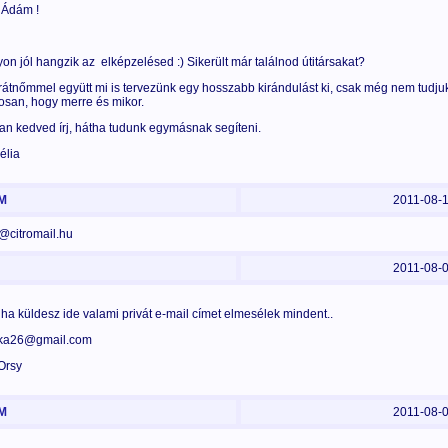
 Ádám !
on jól hangzik az elképzelésed :) Sikerült már találnod útitársakat?
rátnőmmel együtt mi is tervezünk egy hosszabb kirándulást ki, csak még nem tudju
osan, hogy merre és mikor.
an kedved írj, hátha tudunk egymásnak segíteni.
élia
M
2011-08-
ik@citromail.hu
2011-08-
 ha küldesz ide valami privát e-mail címet elmesélek mindent..
yka26@gmail.com
Orsy
M
2011-08-