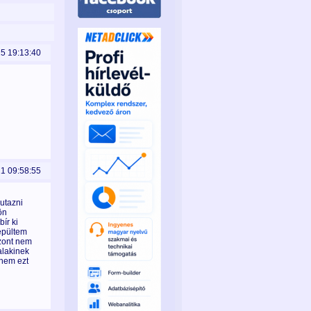
25 19:13:40
21 09:58:55
 utazni
ön
ír ki
repültem
szont nem
alakinek
nnem ezt