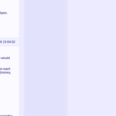
képen,
06 15:04:02
ho would
who want
 (money,