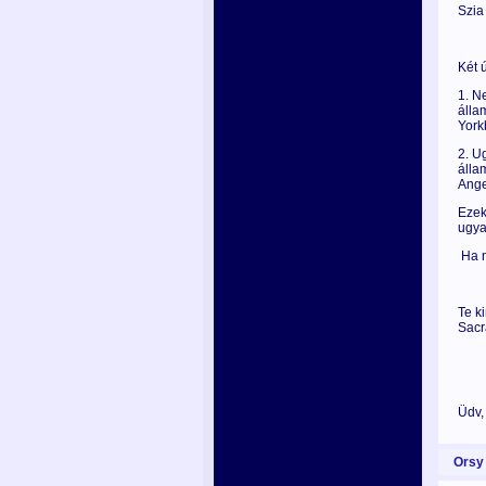
Szia 
Két 
1. N
álla
York
2. U
álla
Ange
Ezek
ugya
Ha n
Te k
Sac
Üdv
Orsy