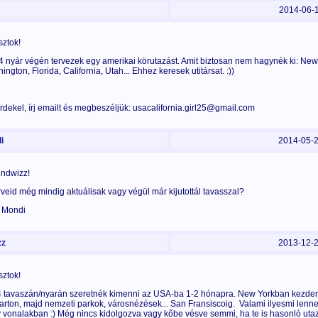
2014-06-
sztok!
 nyár végén tervezek egy amerikai körutazást. Amit biztosan nem hagynék ki: New
ngton, Florida, California, Utah... Ehhez keresek utitársat. :))
rdekel, írj emailt és megbeszéljük: usacalifornia.girl25@gmail.com
i
2014-05-
 ndwizz!
rveid még mindig aktuálisak vagy végül már kijutottál tavasszal?
 Mondi
z
2013-12-
sztok!
 tavaszán/nyarán szeretnék kimenni az USA-ba 1-2 hónapra. New Yorkban kezdeni
parton, majd nemzeti parkok, városnézések... San Fransiscoig. Valami ilyesmi lenne
 vonalakban :) Még nincs kidolgozva vagy kőbe vésve semmi, ha te is hasonló uta