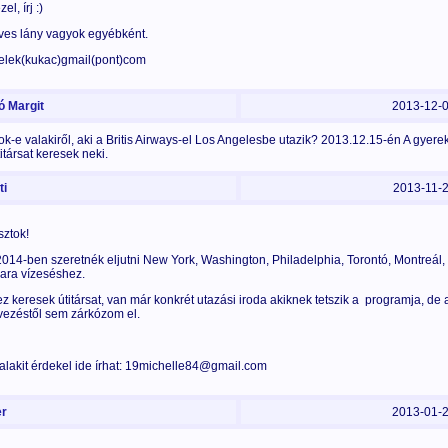
el, írj :)
ves lány vagyok egyébként.
elek(kukac)gmail(pont)com
 Margit
2013-12-
ok-e valakiről, aki a Britis Airways-el Los Angelesbe utazik? 2013.12.15-én A gyer
itársat keresek neki.
i
2013-11-
sztok!
014-ben szeretnék eljutni New York, Washington, Philadelphia, Torontó, Montreál,
ara vízeséshez.
z keresek útitársat, van már konkrét utazási iroda akiknek tetszik a programja, de 
vezéstől sem zárkózom el.
alakit érdekel ide írhat: 19michelle84@gmail.com
r
2013-01-