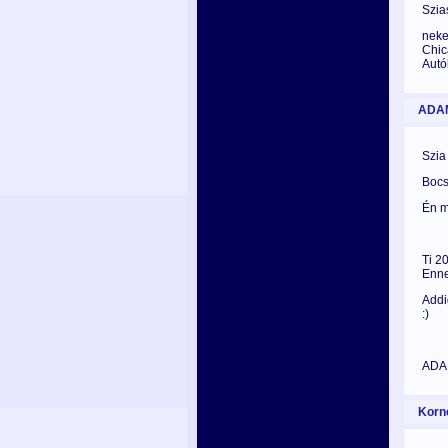
Szia
neke
Chic
Autó
ADA
Szia
Bocs
Én m
Ti 2
Enne
Addi
:)
AD
Korné