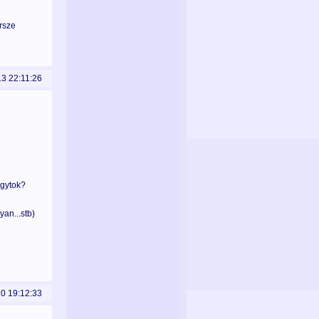
rsze
13 22:11:26
agytok?
yan...stb)
20 19:12:33