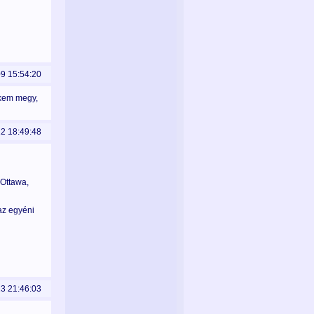
09 15:54:20
ekem megy,
22 18:49:48
 Ottawa,
az egyéni
23 21:46:03