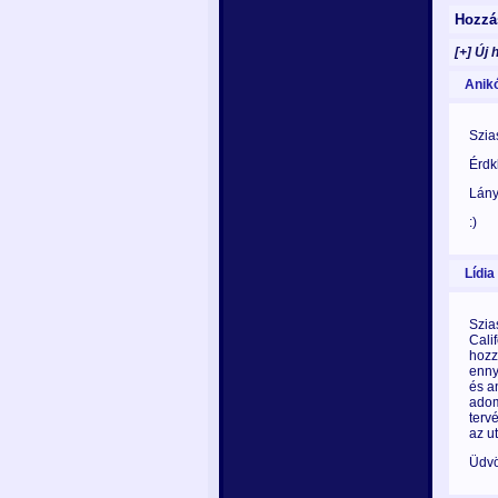
Hozzás
[+] Új 
Anik
Szia
Érdk
Lány
:)
Lídia
Szia
Cali
hozz
enny
és a
adom
terv
az u
Üdvö