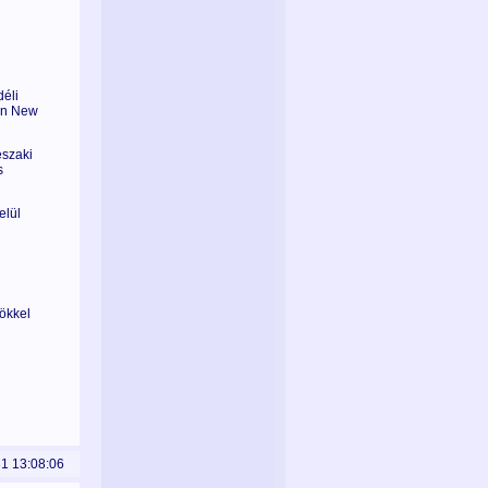
déli
ton New
északi
s
elül
sökkel
31 13:08:06