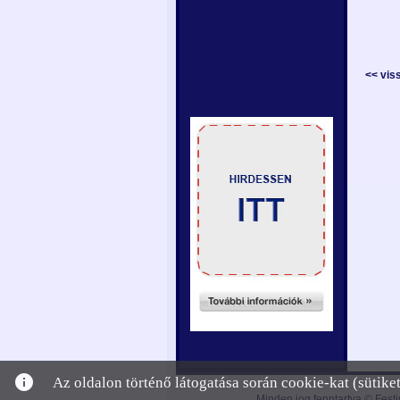
<< vis
info
Az oldalon történő látogatása során cookie-kat (sütik
Minden jog fenntartva © Festi