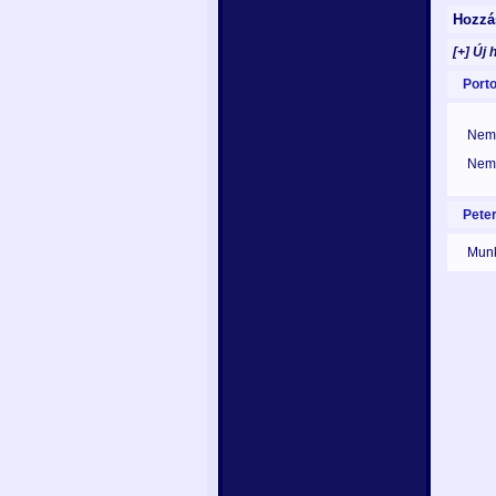
Hozzá
[+] Új 
Port
Nem 
Nem 
Pete
Munk