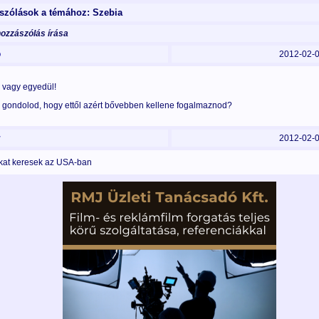
szólások a témához: Szebia
hozzászólás írása
o
2012-02-
vagy egyedül!
gondolod, hogy ettől azért bővebben kellene fogalmaznod?
r
2012-02-
at keresek az USA-ban