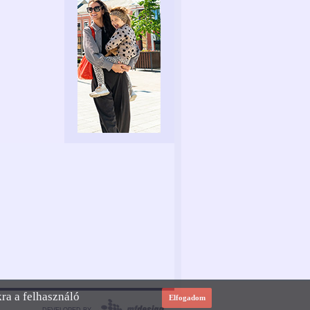
kra a felhasználó
Elfogadom