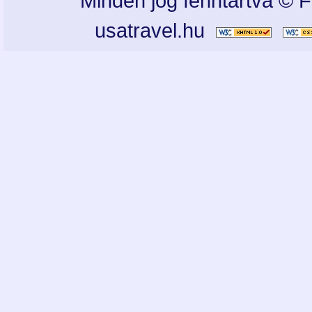
Minden jog fenntartva © F
usatravel.hu