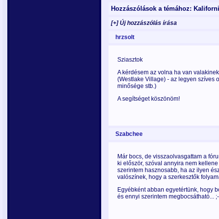
Hozzászólások a témához: Kaliforn
[+] Új hozzászólás írása
hrzsolt
Sziasztok
A kérdésem az volna ha van valakinek 
(Westlake Village) - az legyen szíves
minősége stb.)
A segítséget köszönöm!
Szabchee
Már bocs, de visszaolvasgattam a fóru
ki először, szóval annyira nem kellene 
szerintem hasznosabb, ha az ilyen és
valószínek, hogy a szerkesztők folyam
Egyébként abban egyetértünk, hogy bos
és ennyi szerintem megbocsátható... ;-