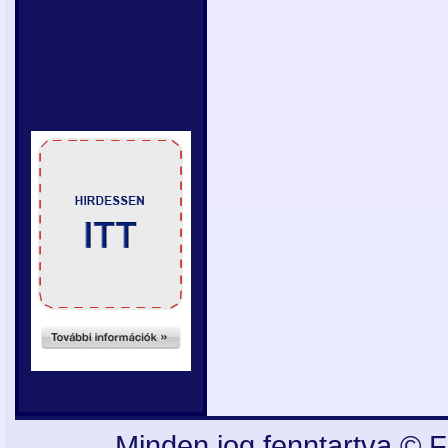
Minden jog fenntartva © F