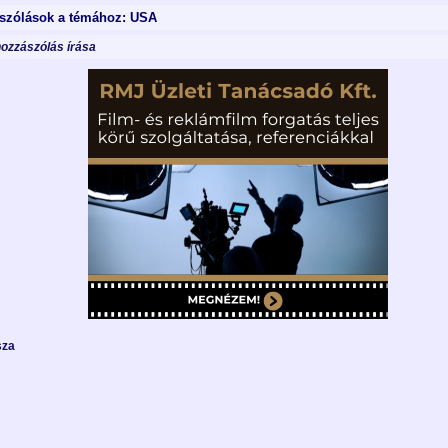
szólások a témához: USA
hozzászólás írása
sza