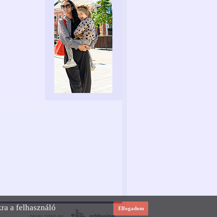
kra a felhasználó
Elfogadom