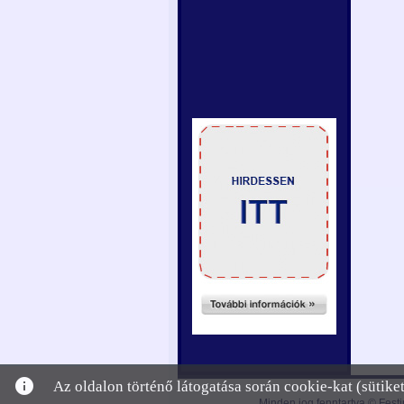
info
Az oldalon történő látogatása során cookie-kat (sütik
Minden jog fenntartva © Festi