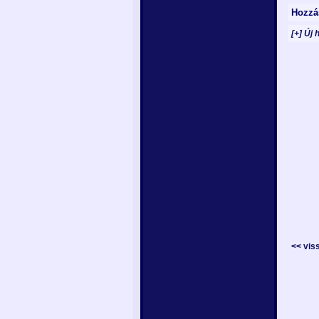
Hozzá
[+] Új 
<< vis