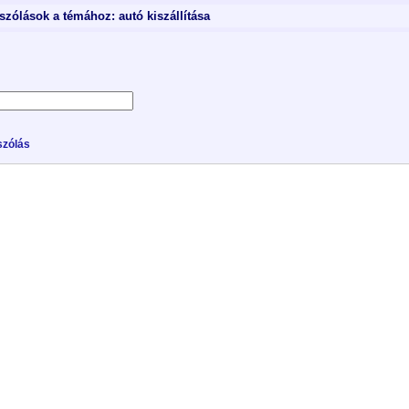
zólások a témához: autó kiszállítása
zólás