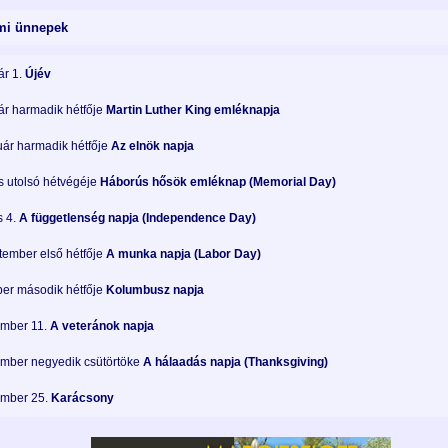
mi ünnepek
ár 1.
Újév
r harmadik hétfője
Martin Luther King emléknapja
ár harmadik hétfője
Az elnök napja
 utolsó hétvégéje
Háborús hősök emléknap (Memorial Day)
s 4.
A
függetlenség napja (Independence Day)
ember első hétfője
A munka napja (Labor Day)
er második hétfője
Kolumbusz napja
mber 11.
A
veteránok napja
mber negyedik csütörtöke
A hálaadás napja (Thanksgiving)
mber 25.
Karácsony