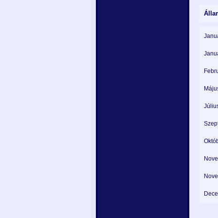
Álla
Janu
Januá
Febru
Május
Júliu
Szept
Októb
Nove
Nove
Dece