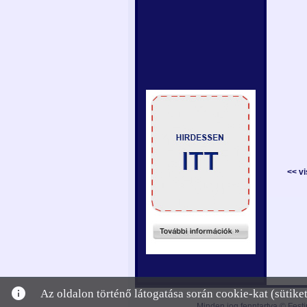
<< v
info
Az oldalon történő látogatása során cookie-kat (sütik
Minden jog fenntartva © Festi