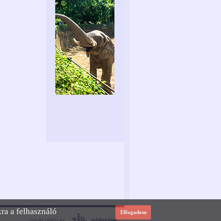
kra a felhasználó
Elfogadom