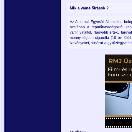
Mik a vámelőírások ?
Az Amerikai Egyesül Államokba belépő
általában a repülőtársaságoktól ka
vámhivataltól. Nagyobb értékű tárgyak
mennyiségben cigaretta (18 év fölött 
Növényeket, húsárut vagy tűzfegyvert ti
antalya
escort
<< vissza