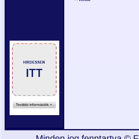
Minden jog fenntartva © F