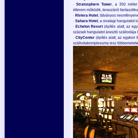
·
Stratosphere
Tower
, a 350 méter
étterem működik, teraszáról fantasztikus
·
Riviera
Hotel
, látványos neonfényeiv
·
Sahara
Hotel
, a sivatagi hangulatot 
·
Echelon
Resort
(építés alatt, az eg
századi hangulatot árasztó szállodája 
·
CityCenter
(építés alatt, az egykor
szállodakomplexuma lesz többemeletes