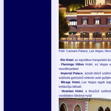
Fotó: Caesars Palace, Las Vegas, Nev
·
Rio
Hotel
, az egzotikus hangulatot á
·
Flamingo
Hilton
Hotel, ez Vegas e
neonfényekkel
·
Imperial
Palace
, ázsiát idéző szál
szálloda gyönyörű veterán autó gyűjtem
·
Mirage
Hotel,
Las Vegas egyik legi
imitációja látható
·
Venetian
Hotel
, a fényűző szállod
csodálatos látványt nyújt