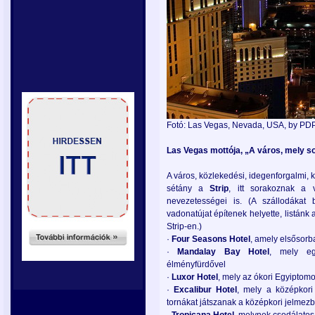
Fotó: Las Vegas, Nevada, USA, by PD
Las Vegas mottója, „A város, mely sos
A város, közlekedési, idegenforgalmi, k
sétány a
Strip
, itt sorakoznak a 
nevezetességei is. (A szállodákat b
vadonatújat építenek helyette, listánk 
Strip-en.)
·
Four
Seasons
Hotel
, amely elsősorba
·
Mandalay
Bay
Hotel
, mely eg
élményfürdővel
·
Luxor
Hotel
, mely az ókori Egyiptomot
·
Excalibur
Hotel
, mely a középkori 
tornákat játszanak a középkori jelmezb