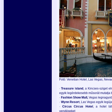
Fotó: Venetian Hotel, Las Vegas, Nev
·
Treasure
I
sland
, a Kincses-sziget e
egyik legérdekesebb műsorát mutatja 
·
Fashion
Show
Mall,
Vegas legnagyobb
·
Wynn
Resort
, Las Vegas egyik legú
·
Circus
Circus
Hotel
, a hotel lá
vendégeket