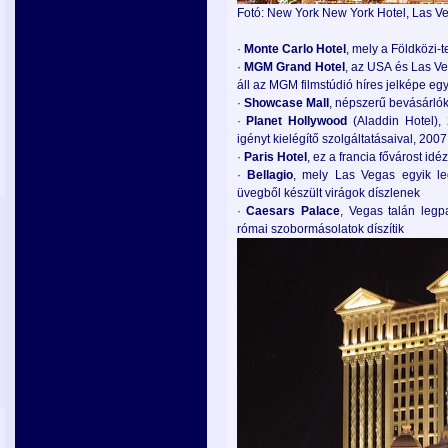
Fotó: New York New York Hotel, Las V
·
Monte
Carlo
Hotel
, mely a Földközi-
·
MGM
Grand
Hotel
, az USA és Las Ve
áll az MGM filmstúdió híres jelképe eg
·
Showcase
Mall
, népszerű bevásárlók
·
Planet
Hollywood
(Aladdin Hotel),
igényt kielégítő szolgáltatásaival, 20
·
Paris
Hotel
, ez a francia fővárost idé
·
Bellagio
, mely Las Vegas egyik le
üvegből készült virágok díszlenek
·
Caesars
Palace
, Vegas talán legp
római szobormásolatok díszítik