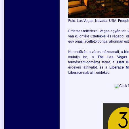
Fotó: Las Vegas, Nevada, USA, Freep
Érdemes felfedezni Vegas egyéb terüle
van különféle üzletekkel és régebbi, o
egy óriási acéltető borítja, ahonnan est
Keressük fel a város múzeumait, a
Ne
mutatja be, a
The Las Vegas 
természettudományi tárlat, a
Lied D
érdekes látnivalót, és a
Liberace 
Liberace-nak állít emléket.