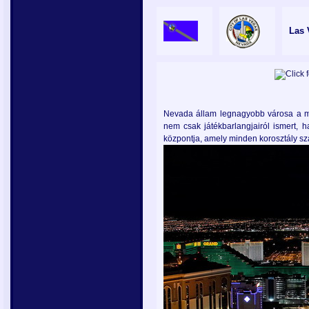
Las 
Nevada állam legnagyobb városa a m
nem csak játékbarlangjairól ismert,
központja, amely minden korosztály sz