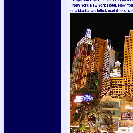
·
Tropicana
Hotel
, melynek csodálatos
·
New York
New York
Hotel
, New Yor
és a Manhattani felhőkarcolók kicsinyít