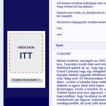
Azt hiszem mostmár bátrabban neki m
hogy minden jól fog alakulni.
Rajtunk nem múlik, az elhatározás és
jön magától.
Köszönöm mégegyszer, további kellemes 
Üsv:
Ann
Gyuri
Csősztök!
Nekem kedvenc országom az USA. J
arra. Szerintem kiváló ötlet amit ki
feltétlenül ajánlok az az, hogy egy
Grand Caravan) vagy egy terepjárót
kanadai határtól vigyetek feltétlenül
erős hideg szél. Én Minnesotában f
állam, szintén a kanadai határ mell
dollárért is egész jókat lehet kapni
biztonságos, kevés a mexikói, és a
Yorkból kijutni nem lesz egyszerű,
kapcsolatban, hogy hivatlanul ne áll
mindenkinél van fegyver, különösen
vendégszeretők, de azért jobb betar