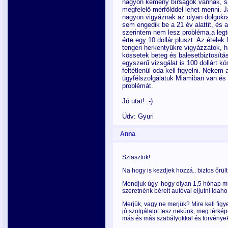
nagyon kemény bírságok vannak, s
megfelelő mérfölddel lehet menni. J
nagyon vigyáznak az olyan dolgok
sem engedik be a 21 év alattit, és az
szerintem nem lesz probléma,a leg
érte egy 10 dollár pluszt. Az étele
tengeri herkentyűkre vigyázzatok,
kössetek beteg és balesetbiztosítá
egyszerű vizsgálat is 100 dollárt kó
feltétlenül oda kell figyelni. Nekem
ügyfélszolgálatuk Miamiban van és 
problémát.
Jó utat! :-)
Üdv: Gyuri
Anna
Sziasztok!
Na hogy is kezdjek hozzá.. biztos őrült 
Mondjuk úgy hogy olyan 1,5 hónap mú
szeretnénk bérelt autóval eljutni Idaho
Merjük, vagy ne merjük? Mire kell figy
jó szolgálatot tesz nekünk, meg térké
más és más szabályokkal és törvények