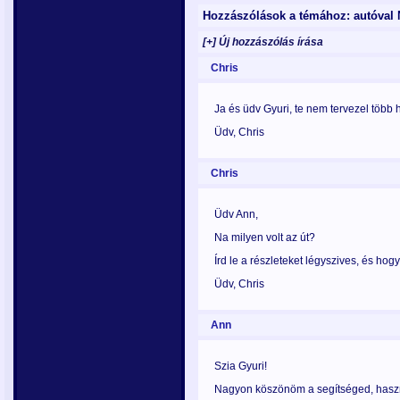
Hozzászólások a témához: autóval 
[+] Új hozzászólás írása
Chris
Ja és üdv Gyuri, te nem tervezel több
Üdv, Chris
Chris
Üdv Ann,
Na milyen volt az út?
Írd le a részleteket légyszives, és hogy
Üdv, Chris
Ann
Szia Gyuri!
Nagyon köszönöm a segítséged, hasz