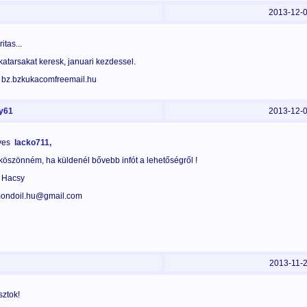
2013-12-
itas...
atarsakat keresk, januari kezdessel.
: bz.bzkukacomfreemail.hu
y61
2013-12-
ves
lacko711,
öszönném, ha küldenél bővebb infót a lehetőségről !
: Hacsy
ondoil.hu@gmail.com
2013-11-
sztok!