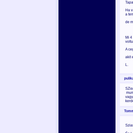
Tapa
Ha v
a te
de m
Mi 4
volt
A ce
akit 
L.
pulik
SZia
munk
vagy
kerd
Tomm
Szia