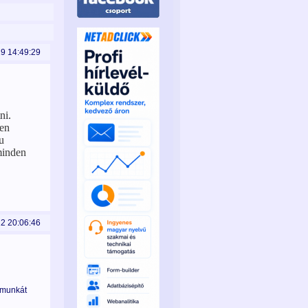
19 14:49:29
ni.
pen
u
minden
12 20:06:46
 munkát