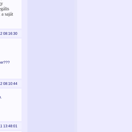
gy
gális
a saját
12 08:16:30
szer???
12 08:10:44
m.
11 13:48:01