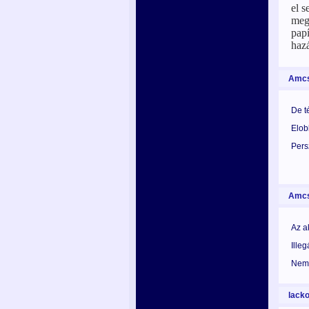
el s
meg
papí
hazá
Amcs
De t
Elob
Pers
Amcs
Az a
Illeg
Nem t
lacko