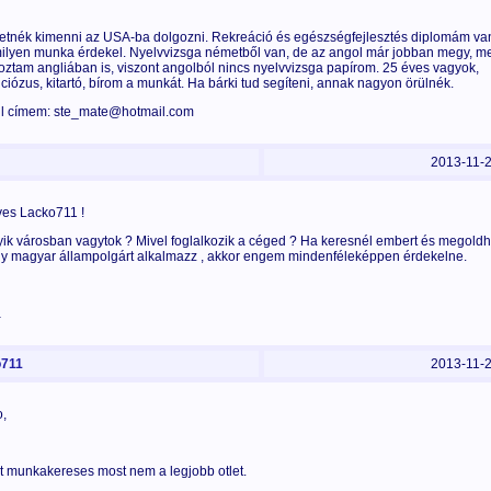
etnék kimenni az USA-ba dolgozni. Rekreáció és egészségfejlesztés diplomám va
ilyen munka érdekel. Nyelvvizsga németből van, de az angol már jobban megy, me
oztam angliában is, viszont angolból nincs nyelvvizsga papírom. 25 éves vagyok,
ciózus, kitartó, bírom a munkát. Ha bárki tud segíteni, annak nagyon örülnék.
l címem: ste_mate@hotmail.com
2013-11-
es Lacko711 !
ik városban vagytok ? Mivel foglalkozik a céged ? Ha keresnél embert és megoldh
gy magyar állampolgárt alkalmazz , akkor engem mindenféleképpen érdekelne.
a
711
2013-11-
o,
nt munkakereses most nem a legjobb otlet.