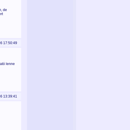
n, de
rt
26 17:50:49
ató lenne
26 13:39:41