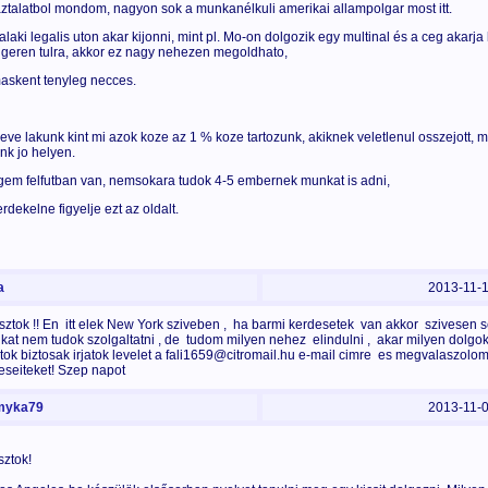
ztalatbol mondom, nagyon sok a munkanélkuli amerikai allampolgar most itt.
alaki legalis uton akar kijonni, mint pl. Mo-on dolgozik egy multinal és a ceg akarja
ngeren tulra, akkor ez nagy nehezen megoldhato,
askent tenyleg necces.
 eve lakunk kint mi azok koze az 1 % koze tartozunk, akiknek veletlenul osszejott, m
unk jo helyen.
gem felfutban van, nemsokara tudok 4-5 embernek munkat is adni,
erdekelne figyelje ezt az oldalt.
a
2013-11-
sztok !! En itt elek New York sziveben , ha barmi kerdesetek van akkor szivesen se
at nem tudok szolgaltatni , de tudom milyen nehez elindulni , akar milyen dolg
tok biztosak irjatok levelet a fali1659@citromail.hu e-mail cimre es megvalaszolo
eseiteket! Szep napot
yka79
2013-11-
sztok!