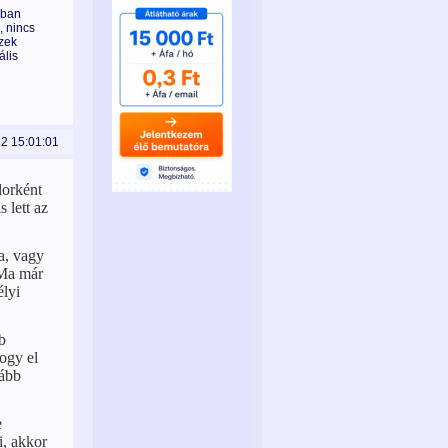
dban
, nincs
ezek
ális
12 15:01:01
dorként
s lett az
ja, vagy
 Ma már
élyi
b
hogy el
vább
e
i, akkor