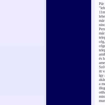
Pár 
"leh
11mi
lehe
már 
ninc
Pers
már 
tele
cég
cégn
tele
ami
és h
amer
Szóv
itt 
így 
akár
a mo
ille
ott
mini
mun