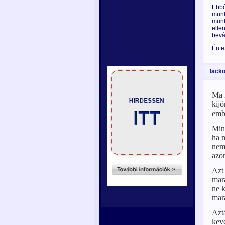
Ebbő
munk
munk
elle
bevá
Én ez
lacko
Ma 
kijö
emb
Mind
ha 
nem 
azon
Azt 
mara
ne 
mar
Azt
kevé