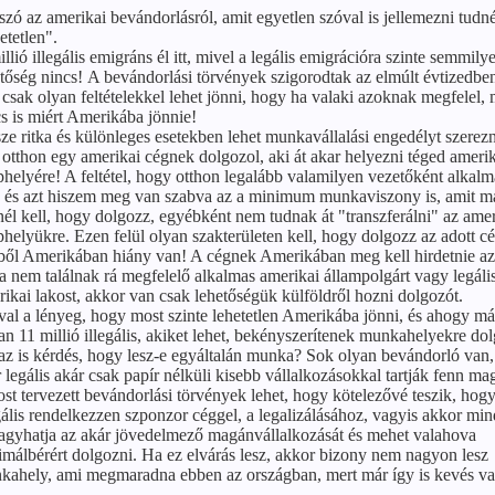
szó az amerikai bevándorlásról, amit egyetlen szóval is jellemezni tudn
etetlen".
llió illegális emigráns él itt, mivel a legális emigrációra szinte semmily
tőség nincs! A bevándorlási törvények szigorodtak az elmúlt évtizedbe
csak olyan feltételekkel lehet jönni, hogy ha valaki azoknak megfelel,
s is miért Amerikába jönnie!
ze ritka és különleges esetekben lehet munkavállalási engedélyt szerezni
otthon egy amerikai cégnek dolgozol, aki át akar helyezni téged ameri
phelyére! A feltétel, hogy otthon legalább valamilyen vezetőként alkal
, és azt hiszem meg van szabva az a minimum munkaviszony is, amit m
él kell, hogy dolgozz, egyébként nem tudnak át "transzferálni" az amer
phelyükre. Ezen felül olyan szakterületen kell, hogy dolgozz az adott c
ből Amerikában hiány van! A cégnek Amerikában meg kell hirdetnie az 
a nem találnak rá megfelelő alkalmas amerikai állampolgárt vagy legáli
ikai lakost, akkor van csak lehetőségük külföldről hozni dolgozót.
al a lényeg, hogy most szinte lehetetlen Amerikába jönni, és ahogy má
van 11 millió illegális, akiket lehet, bekényszerítenek munkahelyekre do
az is kérdés, hogy lesz-e egyáltalán munka? Sok olyan bevándorló van,
 legális akár csak papír nélküli kisebb vállalkozásokkal tartják fenn ma
st tervezett bevándorlási törvények lehet, hogy kötelezővé teszik, hog
gális rendelkezzen szponzor céggel, a legalizálásához, vagyis akkor mi
hagyhatja az akár jövedelmező magánvállalkozását és mehet valahova
málbérért dolgozni. Ha ez elvárás lesz, akkor bizony nem nagyon lesz
kahely, ami megmaradna ebben az országban, mert már így is kevés va