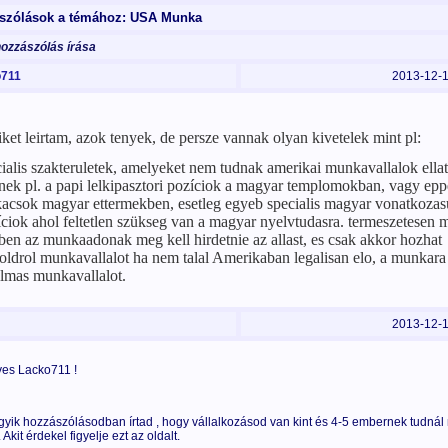
szólások a témához: USA Munka
hozzászólás írása
711
2013-12-
et leirtam, azok tenyek, de persze vannak olyan kivetelek mint pl:
ialis szakteruletek, amelyeket nem tudnak amerikai munkavallalok ellat
enek pl. a papi lelkipasztori pozíciok a magyar templomokban, vagy ep
kacsok magyar ettermekben, esetleg egyeb specialis magyar vonatkozas
ciok ahol feltetlen szükseg van a magyar nyelvtudasra. termeszetesen 
ben az munkaadonak meg kell hirdetnie az allast, es csak akkor hozhat
oldrol munkavallalot ha nem talal Amerikaban legalisan elo, a munkara
almas munkavallalot.
2013-12-
es Lacko711 !
gyik hozzászólásodban írtad , hogy vállalkozásod van kint és 4-5 embernek tudnál
 Akit érdekel figyelje ezt az oldalt.