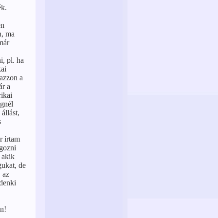
ék.
en
n, ma
 már
, pl. ha
kai
mazzon a
ár a
ikai
égnél
állást,
s
r írtam
lgozni
 akik
gukat, de
y az
ndenki
n!