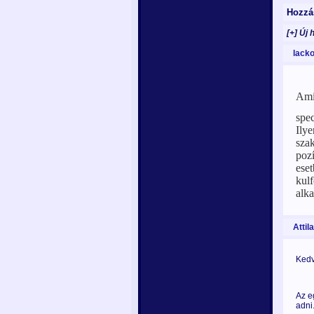
Hozzá
[+] Új 
lacko
Amik
spec
Ily
sza
pozí
eset
kulf
alk
Attila
Kedv
Az e
adni.