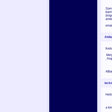
Szer
bárm
dolg
ambi
emai
Attila
Kedv
Mely
, ho
Attil
lacko
Hell
a ki