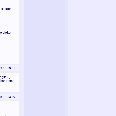
 kikuldeni
ert jokor
19 18:19:31
gitek ,
okban nem
m
05 14:13:39