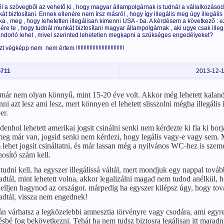
l a szövegből az vehető ki , hogy magyar állampolgárnak is tudnál a vállalkozáso
át biztosítani. Ennek ellenére nem írsz másról , hogy így illegális meg úgy illegális 
a , meg , hogy lehetetlen illegálisan kimenni USA - ba. A kérdésem a következő : 
nére te , hogy tudnál munkát biztosítani magyar állampolgárnak , aki ugye csak illeg
ndorló lehet , mivel szerinted lehetetlen megkapni a szükséges engedélyeket?
t végképp nem nem értem !!!!!!!!!!!!!!!!!!!!!!!!!!!!!!!!
711
2013-12-
már nem olyan könnyű, mint 15-20 éve volt. Akkor még lehetett kalan
nni azt lesz ami lesz, mert könnyen el lehetett slisszolni mégha illegális i
er.
enhol lehetett amerikai jogsit csinálni senki nem kérdezte ki fia ki bor
meg már van, jogsid senki nem kérdezi, hogy legális vagy-e vagy sem.
lehet jogsit csináltatni, és már lassan még a nyilvános WC-hez is szem
osító szám kell.
tudni kell, ha egyszer illegálissá váltál, mert mondjuk egy nappal továb
dtál, mint lehetett volna, akkor legalizálni magad nem tudod anélkül, 
kelljen hagynod az országot. márpedig ha egyszer kilépsz úgy, hogy to
adtál, vissza nem engednek!
án várhatsz a legközelebbi amnesztia törvényre vagy csodára, ami egyr
sbé fog bekövetkezni. Tehát ha nem tudsz biztosra legálisan itt maradn