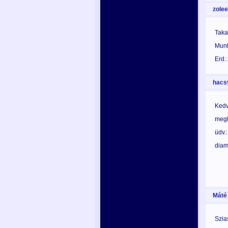
zolee
Takar
Munk
Erd.
hacs
Ked
megk
üdv.
diam
Máté
Szia