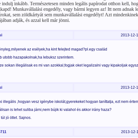
e indulj inkább. Természetesen minden legális papírodat otthon kell, ho
kapd! Munkavállalási engedély, vagy bármi legyen az! Itt nem adnak le
rokat, sem zöldkártyát sem munkavállalási engedélyt! Azt mindenkinek 
jában adják, és azzal kell már jönni.
i
2013-12-
ényleg,milyenek az esélyek,ha kint felejted magad?pl.egy család
b utobb hazapakolnak,ha lebuksz szerintem.
ze sokan illegálisak es mi van azokkal,fogjak oket legalizalni vagy kipakoljak egy
i
2013-12-
ki illegális ,hogyan vesz igénybe iskolát,gyerekeket hogyan taníttatja, ezt nem érte
álisan is lehet suliba járni,nem bújik ki valahol és akkor irány haza?
úl jó ötlet. Sajnos.
711
2013-12-