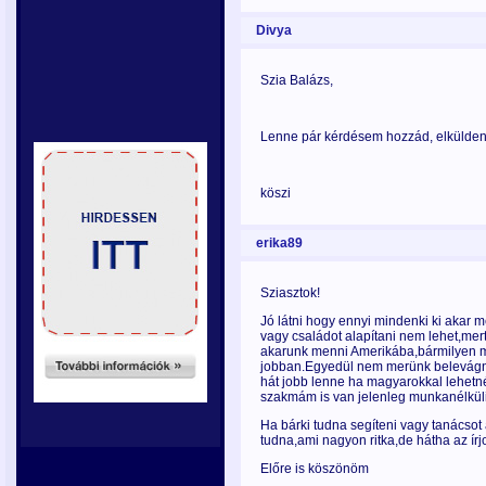
Divya
Szia Balázs,
Lenne pár kérdésem hozzád, elkülden
köszi
erika89
Sziasztok!
Jó látni hogy ennyi mindenki ki akar m
vagy családot alapítani nem lehet,mer
akarunk menni Amerikába,bármilyen mu
jobban.Egyedül nem merünk belevágni
hát jobb lenne ha magyarokkal lehetné
szakmám is van jelenleg munkanélkül
Ha bárki tudna segíteni vagy tanácsot 
tudna,ami nagyon ritka,de hátha az írj
Előre is köszönöm