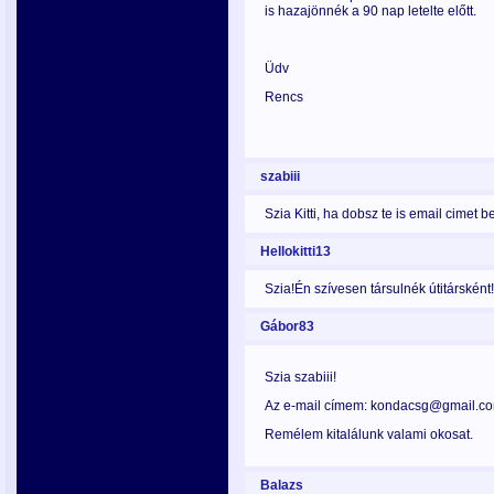
is hazajönnék a 90 nap letelte előtt.
Üdv
Rencs
szabiii
Szia Kitti, ha dobsz te is email cimet 
Hellokitti13
Szia!Én szívesen társulnék útitársként!K
Gábor83
Szia szabiii!
Az e-mail címem: kondacsg@gmail.c
Remélem kitalálunk valami okosat.
Balazs