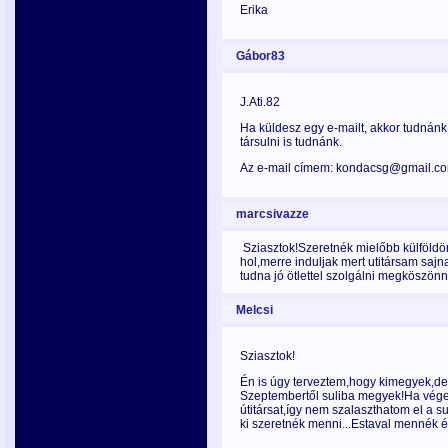
Erika
Gábor83
J.Ati.82
Ha küldesz egy e-mailt, akkor tudnánk
társulni is tudnánk.
Az e-mail címem: kondacsg@gmail.c
marcsivazze
Sziasztok!Szeretnék mielőbb külföldö
hol,merre induljak mert utitársam sa
tudna jó ötlettel szolgálni megköszön
Melcsi
Sziasztok!
Én is úgy terveztem,hogy kimegyek,de m
Szeptembertől suliba megyek!Ha vége
útitársat,így nem szalaszthatom el a su
ki szeretnék menni...Estaval mennék én 