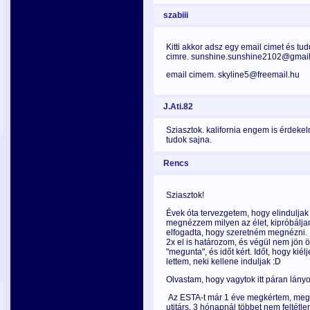
szabiii
Kitti akkor adsz egy email cimet és t
cimre.
sunshine.sunshine2102@gmail.c
email cimem. skyline5@freemail.hu
J.Ati.82
Sziasztok. kalifornia engem is érdeke
tudok sajna.
Rencs
Sziasztok!
Évek óta tervezgetem, hogy elindulja
megnézzem milyen az élet, kipróbálja
elfogadta, hogy szeretném megnézni.
2x el is határozom, és végül nem jön ö
"megunta", és időt kért. Időt, hogy kié
lettem, neki kellene induljak :D
Olvastam, hogy vagytok itt páran lányo
Az ESTA-t már 1 éve megkértem, megk
utitárs. 3 hónapnál többet nem feltétl