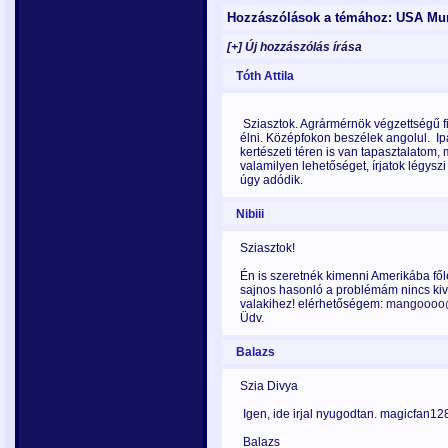
Hozzászólások a témához: USA Mu
[+] Új hozzászólás írása
Tóth Attila
Sziasztok. Agrármérnök végzettségű f
élni. Középfokon beszélek angolul. I
kertészeti téren is van tapasztalato
valamilyen lehetőséget, írjatok légysz
úgy adódik.
Nibiii
Sziasztok!
Én is szeretnék kimenni Amerikába fől
sajnos hasonló a problémám nincs kiv
valakihez! elérhetőségem:
mangoooo@
Üdv.
Balazs
Szia Divya
Igen, ide irjal nyugodtan. magicfan1
Balazs