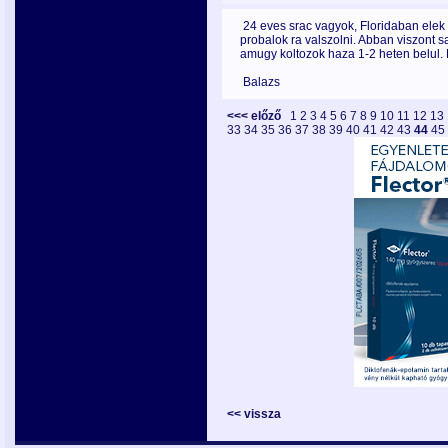
24 eves srac vagyok, Floridaban elek
probalok ra valszolni. Abban viszont s
amugy koltozok haza 1-2 heten belul. 
Balazs
<<< előző
1
2
3
4
5
6
7
8
9
10
11
12
13
33
34
35
36
37
38
39
40
41
42
43
44
45
<< vissza