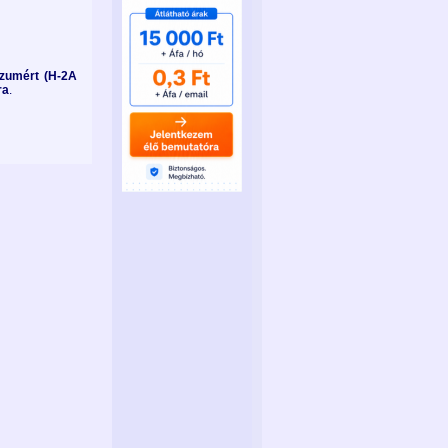
ízumért (H-2A
ra
.