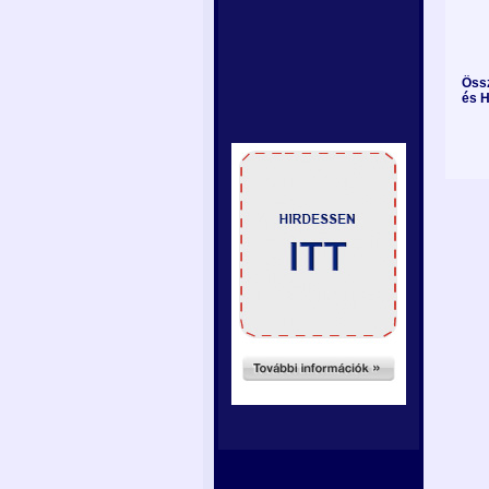
Öss
és H