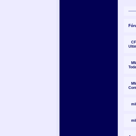
Fór
CF
Ulti
MM
Tod
MM
Con
mi
mi