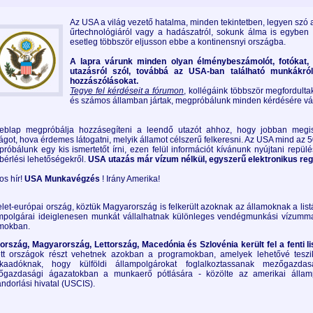
Az USA a világ vezető hatalma, minden tekintetben, legyen szó 
űrtechnológiáról vagy a hadászatról, sokunk álma is egyben
esetleg többször eljusson ebbe a kontinensnyi országba.
A lapra várunk minden olyan élménybeszámolót, fotókat,
utazásról szól, továbbá az USA-ban található munkákról
hozzászólásokat.
Tegye fel kérdéseit a fórumon
, kollégáink többször megfordult
és számos államban jártak, megpróbálunk minden kérdésére vál
eblap megpróbálja hozzásegíteni a leendő utazót ahhoz, hogy jobban megi
ágot, hova érdemes látogatni, melyik államot célszerű felkeresni. Az USA mind az 5
róbálunk egy kis ismertetőt írni, ezen felül információt kívánunk nyújtani repülés
bérlési lehetőségekről.
USA utazás már vízum nélkül, egyszerű elektronikus regi
os hír!
USA Munkavégzés
! Irány Amerika!
elet-európai ország, köztük Magyarország is felkerült azoknak az államoknak a list
mpolgárai ideiglenesen munkát vállalhatnak különleges vendégmunkási vízumma
mokban.
ország, Magyarország, Lettország, Macedónia és Szlovénia került fel a fenti li
ett országok részt vehetnek azokban a programokban, amelyek lehetővé teszi
kaadóknak, hogy külföldi állampolgárokat foglalkoztassanak mezőgazd
őgazdasági ágazatokban a munkaerő pótlására - közölte az amerikai állam
ndorlási hivatal (USCIS).