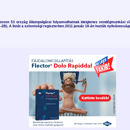
zesen 53 ország állampolgárai folyamodhatnak ideiglenes vendégmunkási v
-2B). A listát a szövetségi regiszterben 2011 január 18-án hozták nyilvánosság