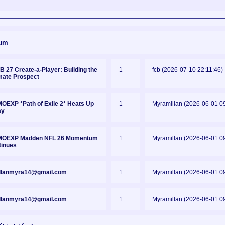
um
B 27 Create-a-Player: Building the
1
fcb (2026-07-10 22:11:46)
mate Prospect
OEXP *Path of Exile 2* Heats Up
1
Myramillan (2026-06-01 0
ay
OEXP Madden NFL 26 Momentum
1
Myramillan (2026-06-01 0
tinues
llanmyra14@gmail.com
1
Myramillan (2026-06-01 0
llanmyra14@gmail.com
1
Myramillan (2026-06-01 0