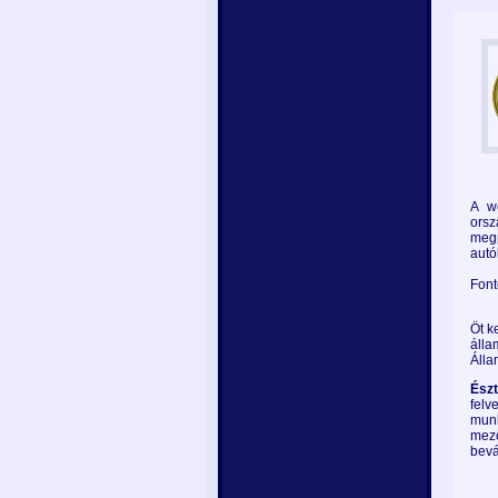
A w
orsz
megp
autó
Font
Öt k
álla
Álla
Észt
felv
mun
mez
bevá