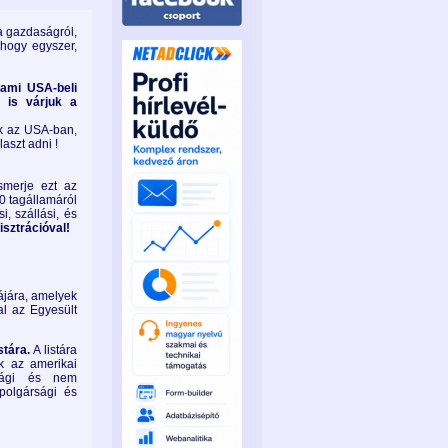
a gazdaságról,
 hogy egyszer,
 ami USA-beli
 is várjuk a
ak az USA-ban,
aszt adni !
smerje ezt az
0 tagállamáról
i, szállási, és
sztrációval!
ájára, amelyek
l az Egyesült
stára.
A listára
k az amerikai
asági és nem
polgársági és