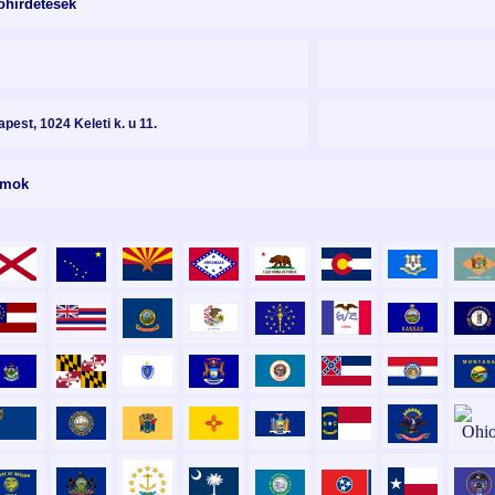
óhirdetések
pest, 1024 Keleti k. u 11.
amok