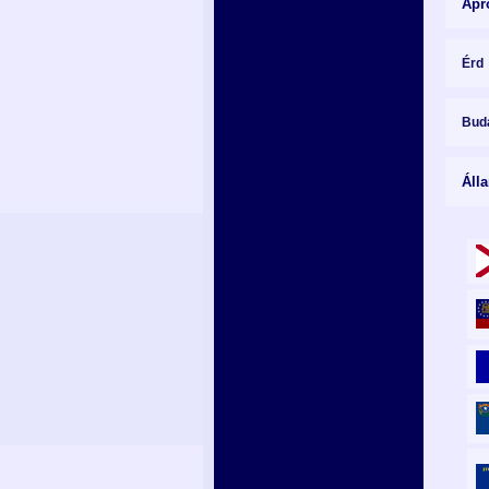
Apr
Érd
Buda
Áll